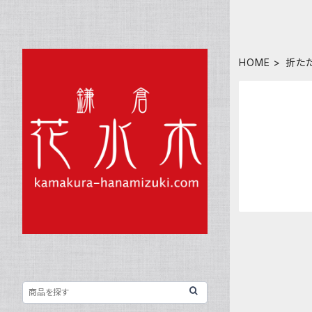
HOME
折た